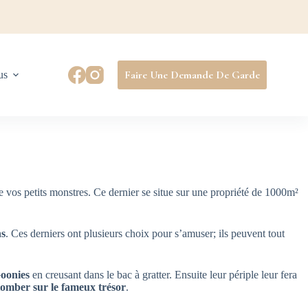
Faire Une Demande De Garde
us
 vos petits monstres. Ce dernier se situe sur une propriété de 1000m²
ns
. Ces derniers ont plusieurs choix pour s’amuser; ils peuvent tout
oonies
en creusant dans le bac à gratter. Ensuite leur périple leur fera
tomber sur le fameux trésor
.