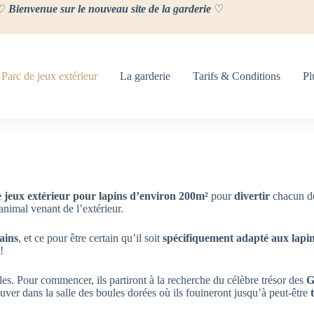
♡
Bienvenue sur le nouveau site de la garderie
♡
Parc de jeux extérieur
La garderie
Tarifs & Conditions
Pl
e jeux extérieur pour lapins d’environ 200m²
pour
divertir
chacun de
animal venant de l’extérieur.
ains
, et ce pour être certain qu’il soit
spécifiquement adapté aux lapi
 !
lles. Pour commencer, ils partiront à la recherche du célèbre trésor des
G
uver dans la salle des boules dorées où ils fouineront jusqu’à peut-être